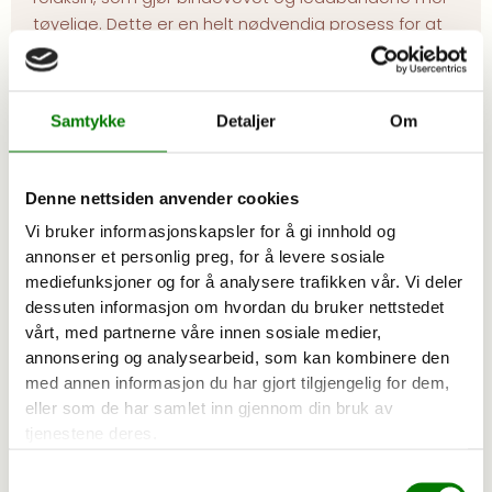
tøyelige. Dette er en helt nødvendig prosess for at
fosteret skal kunne passere fødselskanalen. Dette
er det vi kaller bekkenløsning, og skjer hos alle
gravide. Denne endringen i kroppen kan føre til
Samtykke
Detaljer
Om
bekkensmerter. Den økte bevegelsen i leddene gjør
at bekkenmuskulaturen må jobbe mer aktivt for å
stabilisere strukturene i bekkenet, og blir derfor ofte
Denne nettsiden anvender cookies
overbelastet.
Vi bruker informasjonskapsler for å gi innhold og
annonser et personlig preg, for å levere sosiale
For mange med bekkenleddsmerter under
mediefunksjoner og for å analysere trafikken vår. Vi deler
svangerskapet kan smertene gå over av seg selv
dessuten informasjon om hvordan du bruker nettstedet
etter fødselen, men for ca. 25% blir problemene mer
vårt, med partnerne våre innen sosiale medier,
langvarige. For mange gir manuell behandling
annonsering og analysearbeid, som kan kombinere den
effektiv hjelp mot smertene under svangerskapet
med annen informasjon du har gjort tilgjengelig for dem,
og etter fødselen. Dette i tett samarbeid med
eller som de har samlet inn gjennom din bruk av
spesifikk, individuelt tilpasset treningsøvelser. Det
tjenestene deres.
kan kjennes tungt nok i seg selv å være fysisk aktiv
under et svangerskap og da gjør ikke smerter det
Samtykkevalg