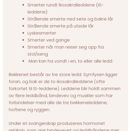
Smerter rundt Iliosakralleddene (IS-
leddene)
Strålende smerte ned sete og bakre lår
Strålende smerte på utside lår
Lyskesmerter
Smerter ved gange
Smerter når man reiser seg opp fra
stol/seng
Man kan ha vondt i en, to eller alle ledd.
Bekkenet består av tre store ledd. Symfysen ligger
foran, og bak er de to iliosakralleddene (ofte
forkortet til IS-leddene). Leddene blir holdt sammen
av flere leddbånd, bindevev og muskler som har
forbindelser med alle de tre bekkeneleddene,
hoftene og ryggen.
Under et svangerskap produseres hormonet
relaksin, som gjør bindevevet og leddbåndene mer