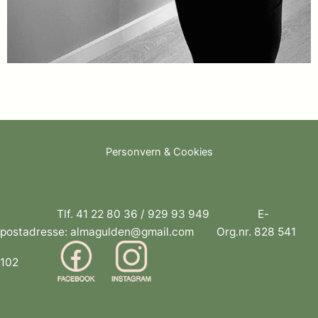
Personvern & Cookies
Tlf.
41 22 80 36
/
929 93 949
E-
postadresse:
almagulden@gmail.com
Org.nr. 828 541
102