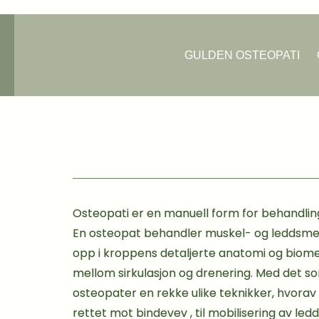
Hopp
rett
til
GULDEN OSTEOPATI
innholdet
Osteopati er en manuell form for behandling
E
n osteopat behandler muskel- og leddsmer
opp i kroppens detaljerte anatomi og biome
mellom sirkulasjon og drenering. Med det 
osteopater en rekke ulike teknikker, hvorav
rettet mot bindevev , til mobilisering av ledd