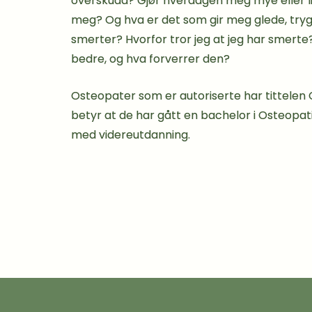
overskudd?
Gjør hverdagen meg mye eller li
meg? Og hva er det som gir meg glede, tryg
smerter? Hvorfor tror jeg at jeg har smerte
bedre, og hva forverrer den?
Osteopater som er autoriserte har tittelen
betyr at de har gått en bachelor i Osteopati
med videreutdanning.