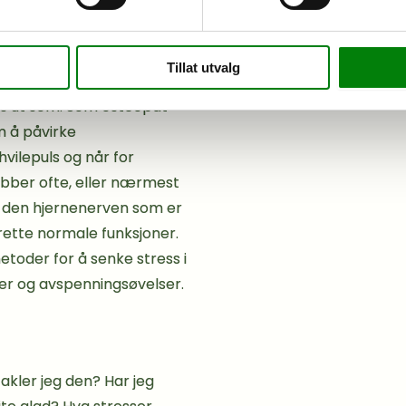
skape betennelser i
kt smerte. Det er derfor
 selv og god egenomsorg.
Tillat utvalg
res ut som. Som osteopat
m å påvirke
vilepuls og når for
obber ofte, eller nærmest
r den hjernenerven som er
rette normale funksjoner.
etoder for å senke stress i
er og avspenningsøvelser.
akler jeg den?
Har jeg