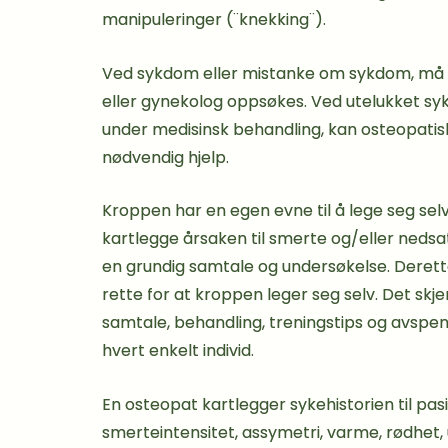
manipuleringer (¨knekking¨).
Ved sykdom eller mistanke om sykdom, må 
eller gynekolog oppsøkes. Ved utelukket sy
under medisinsk behandling, kan osteopati
nødvendig hjelp.
Kroppen har en egen evne til å lege seg sel
kartlegge årsaken til smerte og/eller neds
en grundig samtale og undersøkelse. Derette
rette for at kroppen leger seg selv. Det skj
samtale, behandling, treningstips og avspen
hvert enkelt individ.
En osteopat kartlegger sykehistorien til pa
smerteintensitet, assymetri, varme, rødhet, 