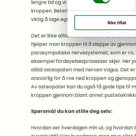
lengre tid og vi får for mye av det, kan det 
kroppen. Betennelser i kroppen gir gjerne ø
viktig å lage egne «av-knapper», tid til seg
Ikke tillat
Det er ikke alltid så enkelt som det kan hø
hjelper man kroppen til å slappe av gjenno
parasympatiske nervesystemet, som er ro, h
eksempel fordøyelsesprosesser skjer. Her j
alltid osteopaten med nerven Vagus. Det e
ansvarlig for å roe ned kroppen og gjenopp
Av osteopater kan du også få gode tips til m
kroppen gjennom blant annet pusteteknikk
Spørsmål du kan stille deg selv:
Hvordan ser hverdagen min ut, og hvordan t