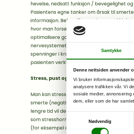
hevelse, nedsatt funksjon / bevegelighet og
Pasientens egne tanker om årsak til smerten
informasjon. Behandlingen gjøres ved hjelp
hvor man forsøker redusere smerte og øke 
optimalisere god sirkulasjon og drenasje, des
nervesystemet (roe ned «flight and fight»-s
Samtykke
spenninger i kroppen (øke «rest and digest»
pasienten verktøy som kan gjennomføres i d
Denne nettsiden anvender c
Stress, pust og vagusnerven
Vi bruker informasjonskapsler
analysere trafikken vår. Vi 
Man kan stresse på seg smerte, og man kan 
sosiale medier, annonsering 
dem, eller som de har samlet
smerte (negativt stress). Når man opplever
lengre tid vil det skje endringer i kroppen.
Samtykkevalg
som
stresshormonet
kortisol. Det er mye 
Nødvendig
(for eksempel at det koagulerer blod) men