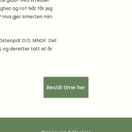
te glad? Hva stresser
ghet og ro? Når får jeg
? Hva gjør smerten min
 Osteopat D.O. MNOF. Det
, og deretter tatt et år
Bestill time her