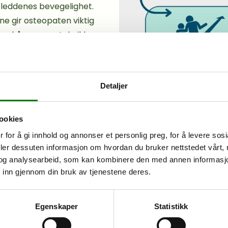
 leddenes bevegelighet.
e gir osteopaten viktig
 av skånsomme teknikker,
mobilitet gjennom å
ensitivisere
ystemet), løsne opp i
Detaljer
-systemet), og gi
et daglige.
ookies
 for å gi innhold og annonser et personlig preg, for å levere sos
deler dessuten informasjon om hvordan du bruker nettstedet vårt,
få økt stress av å gå med
og analysearbeid, som kan kombinere den med annen informasjon d
 inn gjennom din bruk av tjenestene deres.
 negativt stress over
 Hormonsystemet påvirkes,
positivt med dette hormonet
Egenskaper
Statistikk
 når det produseres over