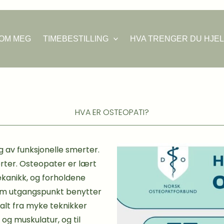
OM MEG
TIMEBESTILLING
HVA TRENGER DU HJE
HVA ER OSTEOPATI?
 av funksjonelle smerter.
ter. Osteopater er lært
kanikk, og forholdene
som utgangspunkt benytter
 alt fra myke teknikker
 og muskulatur, og til