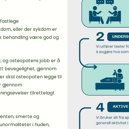
fastlege
kdom, eller der sykdom er
sk behandling være god og
v, og osteopatens jobb er å
att bevegelighet, gjennom
r skal osteopaten legge til
er gjennom
ningsøvelser tilrettelagt
sienten, smerte og
unormaliteter i huden,