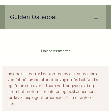
Hopp
rett
Main
til
Gulden Osteopati
Menu
innholdet
Halebeinssmerter
Halebeinssmerter kan komme av et traume som
ved fall på rumpa eller etter vaginal fødsel. Det kan
også komme over tid som ved langvarig sitting,
stramhet i setemuskulaturen og bekkenbunnen,
fordøyelsesplager/hemoroider, fissurer og/eller
rifter.