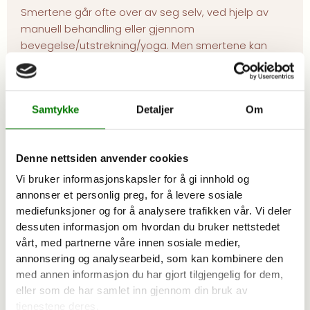
Smertene går ofte over av seg selv, ved hjelp av
manuell behandling eller gjennom
bevegelse/utstrekning/yoga. Men smertene kan
også komme av andre underliggende årsaker.
Svulst, slimposebetennelse, infeksjon eller
artroseforandringer og sekveler etter skade kan
Samtykke
Detaljer
Om
være årsaken til smertene. Dersom du mistenker
eller er redd for sykdom bør du oppsøke lege for
videre undersøkelser og utredning. Ved brudd etter
Denne nettsiden anvender cookies
fall eller en tøff fødsel kan du be om røntgen eller
MR, om legen mener det er nødvendig for videre
Vi bruker informasjonskapsler for å gi innhold og
behandling.
annonser et personlig preg, for å levere sosiale
mediefunksjoner og for å analysere trafikken vår. Vi deler
Dersom det ikke foreligger sykdom eller skade i
dessuten informasjon om hvordan du bruker nettstedet
vårt, med partnerne våre innen sosiale medier,
området rundt haldebeinet ditt, skyldes smertene
annonsering og analysearbeid, som kan kombinere den
ofte at de omkringliggende strukturene er stramme,
med annen informasjon du har gjort tilgjengelig for dem,
som muskulatur, leddbånd og fordøyelse. Dette
eller som de har samlet inn gjennom din bruk av
undersøkes enkelt gjennom samtale og manuell
tjenestene deres.