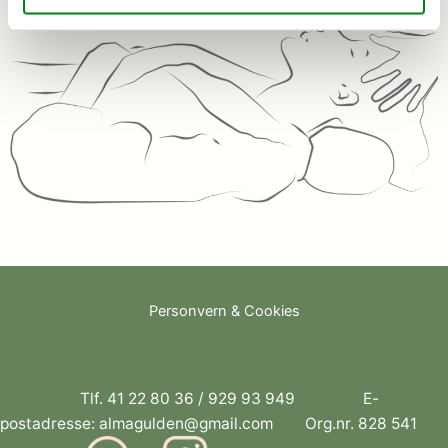
Personvern & Cookies
Tlf.
41 22 80 36
/
929 93 949
E-
postadresse:
almagulden@gmail.com
Org.nr. 828 541