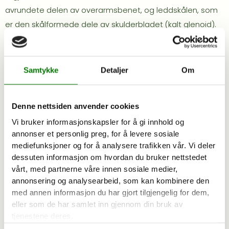
avrundete delen av overarmsbenet, og leddskålen, som
er den skålformede dele av skulderbladet (kalt glenoid).
Dette muliggjør sirkulære bevegelser, bevegelser
bakover, fremover og utover fra kroppen.
Samtykke
Detaljer
Om
Smerter i skulderen kan sitte mellom nevnte ledd og
deres omkringliggende strukturer. Skuldersmerter er
Denne nettsiden anvender cookies
utbredt blant befolkningen og kan typisk være smerter
når du strekker armen over 90 grader, for eksempel når
Vi bruker informasjonskapsler for å gi innhold og
annonser et personlig preg, for å levere sosiale
du skal ta på deg en genser eller jakke, eller når du
mediefunksjoner og for å analysere trafikken vår. Vi deler
strekker armen for å hente noe fra et skap. For andre kan
dessuten informasjon om hvordan du bruker nettstedet
skuldersmerter innebære at du ikke klarer å bevege eller
vårt, med partnerne våre innen sosiale medier,
løfte armen i det hele tatt.
annonsering og analysearbeid, som kan kombinere den
med annen informasjon du har gjort tilgjengelig for dem,
eller som de har samlet inn gjennom din bruk av
Symtpomer:
tjenestene deres.