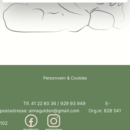
Personvern & Cookies
Tlf.
41 22 80 36
/
929 93 949
E-
postadresse:
almagulden@gmail.com
Org.nr. 828 541
102