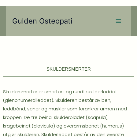
Hopp
rett
Main
til
Gulden Osteopati
Menu
innholdet
SKULDERSMERTER
Skuldersmerter er smerter i og rundt skulderleddet
(glenohumeralleddet). Skulderen består av ben,
leddbånd, sener og muskler som forankrer armen med
kroppen. De tre beina; skulderbladet (scapula),
kragebeinet (clavicula) og overarmsbenet (humerus)
utgjør skulderen. Skulderleddet består av den øverste