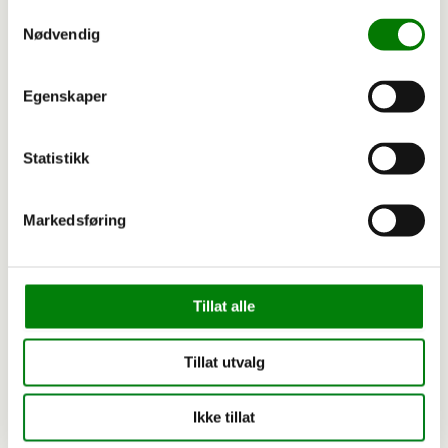
Smerter under spesifikke bevegelser av armen
Samtykkevalg
Smerter rundt skulderbladet
Nødvendig
Smerter rundt skulderleddet
Smerter rundt kragebein
Egenskaper
Frozen shoulder
Bursitt
Statistikk
Supraspinatus tendinopati
Senebetennelse
Markedsføring
Smerter etter ruptur av muskel eller sene
Smerter og spenninger i muskulatur som følge av
svak muskulatur og feilbelastninger
Tillat alle
Tillat utvalg
Ikke tillat